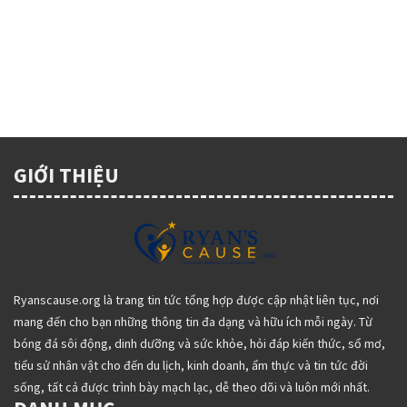
người quan tâm. Theo các chuyên gia, sữa nghệ, sữa ấm, hoa
cúc, trà tâm sen,… đều là những thức uống có tác dụng giải
tỏa …
Read More
THÁNG 1 6, 2022
0
GIỚI THIỆU
Ryanscause.org là trang tin tức tổng hợp được cập nhật liên tục, nơi
mang đến cho bạn những thông tin đa dạng và hữu ích mỗi ngày. Từ
bóng đá sôi động, dinh dưỡng và sức khỏe, hỏi đáp kiến thức, sổ mơ,
tiểu sử nhân vật cho đến du lịch, kinh doanh, ẩm thực và tin tức đời
sống, tất cả được trình bày mạch lạc, dễ theo dõi và luôn mới nhất.