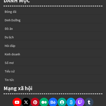
DANH MỤC
Bóng đá
Dinh Dưỡng
Đồ ăn
Du lịch
Hỏi đáp
Kinh doanh
Sổ mơ
Tiểu sử
Tin tức
Mạng xã hội