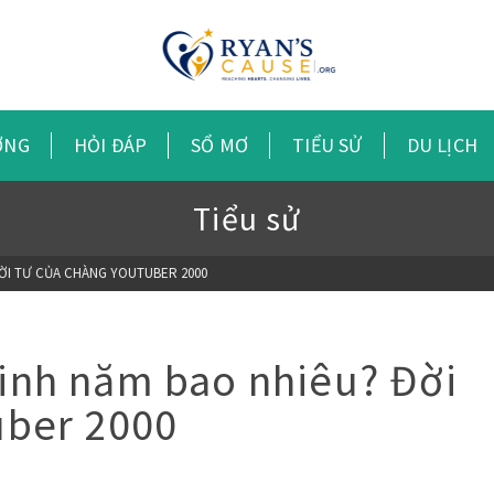
ỠNG
HỎI ĐÁP
SỔ MƠ
TIỂU SỬ
DU LỊCH
Tiểu sử
ĐỜI TƯ CỦA CHÀNG YOUTUBER 2000
inh năm bao nhiêu? Đời
uber 2000