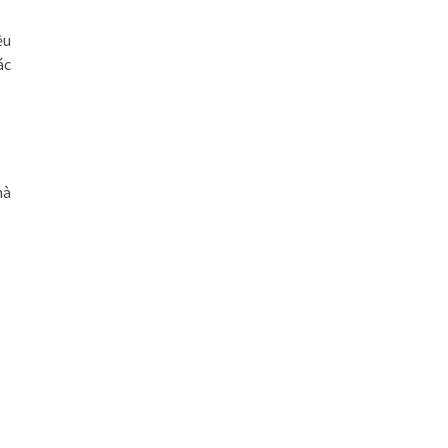
ều
ác
hà