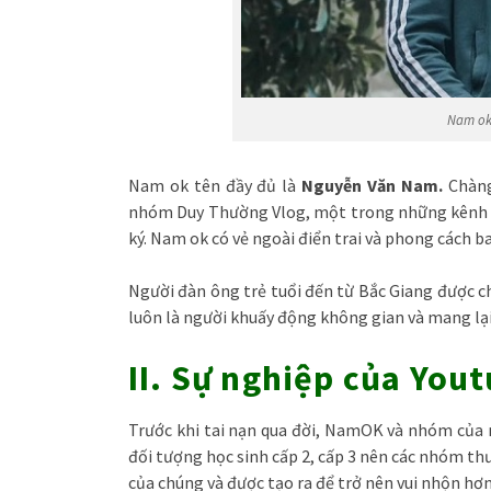
Nam ok
Nam ok tên đầy đủ là
Nguyễn Văn Nam.
Chàng
nhóm Duy Thường Vlog, một trong những kênh yo
ký. Nam ok có vẻ ngoài điển trai và phong cách ba
Người đàn ông trẻ tuổi đến từ Bắc Giang được c
luôn là người khuấy động không gian và mang lại
II. Sự nghiệp của You
Trước khi tai nạn qua đời, NamOK và nhóm của m
đối tượng học sinh cấp 2, cấp 3 nên các nhóm thườ
của chúng và được tạo ra để trở nên vui nhộn hơn