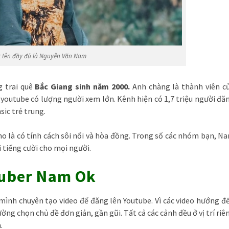
 tên đầy đủ là Nguyễn Văn Nam
 trai quê
Bắc Giang sinh năm 2000.
Anh chàng là thành viên c
utube có lượng người xem lớn. Kênh hiện có 1,7 triệu người đă
sic trẻ trung.
ho là có tính cách sôi nổi và hòa đồng. Trong số các nhóm bạn, N
 tiếng cười cho mọi người.
tuber Nam Ok
ình chuyên tạo video để đăng lên Youtube. Vì các video hướng đ
ng chọn chủ đề đơn giản, gần gũi. Tất cả các cảnh đều ở vị trí riê
.