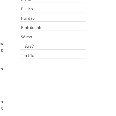
Du lịch
Hỏi đáp
Kinh doanh
Sổ mơ
ủa
Tiểu sử
ng
Tin tức
am
ến
ng