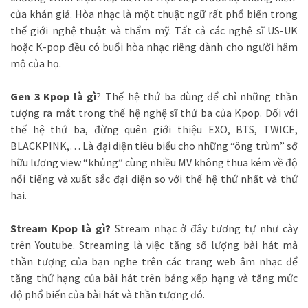
của khán giả. Hòa nhạc là một thuật ngữ rất phổ biến trong
thế giới nghệ thuật và thẩm mỹ. Tất cả các nghệ sĩ US-UK
hoặc K-pop đều có buổi hòa nhạc riêng dành cho người hâm
mộ của họ.
Gen 3 Kpop là gì
? Thế hệ thứ ba dùng để chỉ những thần
tượng ra mắt trong thế hệ nghệ sĩ thứ ba của Kpop. Đối với
thế hệ thứ ba, đừng quên giới thiệu EXO, BTS, TWICE,
BLACKPINK,… Là đại diện tiêu biểu cho những “ông trùm” sở
hữu lượng view “khủng” cùng nhiều MV không thua kém về độ
nổi tiếng và xuất sắc đại diện so với thế hệ thứ nhất và thứ
hai.
Stream Kpop là gì?
Stream nhạc ở đây tương tự như cày
trên Youtube. Streaming là việc tăng số lượng bài hát mà
thần tượng của bạn nghe trên các trang web âm nhạc để
tăng thứ hạng của bài hát trên bảng xếp hạng và tăng mức
độ phổ biến của bài hát và thần tượng đó.