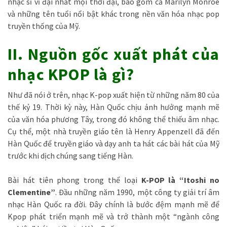
nhạc sĩ vĩ đại nhất mọi thời đại, bao gồm cả Marilyn Monroe
và những tên tuổi nổi bật khác trong nền văn hóa nhạc pop
truyền thống của Mỹ.
II. Nguồn gốc xuất phát của
nhạc KPOP là gì?
Như đã nói ở trên, nhạc K-pop xuất hiện từ những năm 80 của
thế kỷ 19. Thời kỳ này, Hàn Quốc chịu ảnh hưởng mạnh mẽ
của văn hóa phương Tây, trong đó không thể thiếu âm nhạc.
Cụ thể, một nhà truyền giáo tên là Henry Appenzell đã đến
Hàn Quốc để truyền giáo và dạy anh ta hát các bài hát của Mỹ
trước khi dịch chúng sang tiếng Hàn.
Bài hát tiên phong trong thể loại
K-POP là “Itoshi no
Clementine”
. Đầu những năm 1990, một công ty giải trí âm
nhạc Hàn Quốc ra đời. Đây chính là bước đệm mạnh mẽ để
Kpop phát triển mạnh mẽ và trở thành một “ngành công