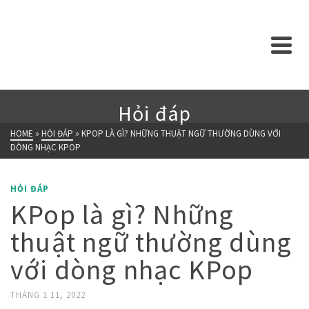
Hỏi đáp
HOME
»
HỎI ĐÁP
»
KPOP LÀ GÌ? NHỮNG THUẬT NGỮ THƯỜNG DÙNG VỚI
DÒNG NHẠC KPOP
HỎI ĐÁP
KPop là gì? Những
thuật ngữ thường dùng
với dòng nhạc KPop
THÁNG 1 11, 2022