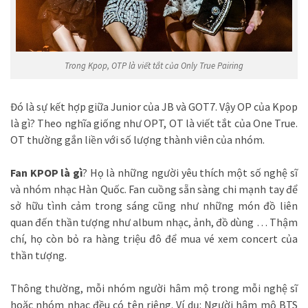
Trong Kpop, OTP là viết tắt của Only True Pairing
Đó là sự kết hợp giữa Junior của JB và GOT7. Vậy OP của Kpop
là gì? Theo nghĩa giống như OPT, OT là viết tắt của One True.
OT thường gắn liền với số lượng thành viên của nhóm.
Fan KPOP là gì
? Họ là những người yêu thích một số nghệ sĩ
và nhóm nhạc Hàn Quốc. Fan cuồng sẵn sàng chi mạnh tay để
sở hữu tình cảm trong sáng cũng như những món đồ liên
quan đến thần tượng như album nhạc, ảnh, đồ dùng … Thậm
chí, họ còn bỏ ra hàng triệu đô để mua vé xem concert của
thần tượng.
Thông thường, mỗi nhóm người hâm mộ trong mỗi nghệ sĩ
hoặc nhóm nhạc đều có tên riêng. Ví dụ: Người hâm mộ BTS