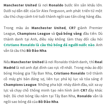
Manchester United
là nơi
Ronaldo
bước lên sân khấu lớn.
Dưới sự dẫn dắt của Sir Alex Ferguson, anh phát triển từ một
cầu thủ chạy cánh trẻ tuổi thành ngôi sao tấn công hàng đầu.
Trong màu áo
Manchester United
,
CR7
giành Premier
League,
Champions League
và
Quả bóng vàng
đầu tiên. Dù
thành danh tại Anh, điều này không làm thay đổi câu hỏi
Cristiano Ronaldo là cầu thủ bóng đá người nước nào
. Anh
vẫn là cầu thủ
Bồ Đào Nha
.
Nếu
Manchester United
là nơi Ronaldo thành danh, thì
Real
Madrid
là nơi anh đạt đỉnh cao rực rỡ nhất. Trong màu áo đội
bóng Hoàng gia Tây Ban Nha,
Cristiano Ronaldo
trở thành
cỗ máy ghi bàn đáng sợ, liên tục phá kỷ lục và tỏa sáng ở
Champions League
. Những pha bật nhảy đánh đầu, sút xa uy
lực và chạy chỗ thông minh tạo nên hình ảnh
CR7
đầy khác
biệt. Dù chơi bóng lâu năm tại Tây Ban Nha,
Ronaldo
vẫn là
ngôi sao bóng đá của
Bồ Đào Nha
.