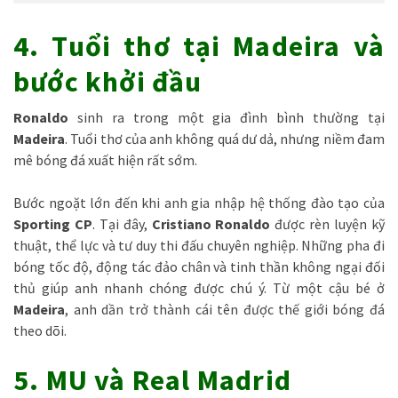
4. Tuổi thơ tại Madeira và
bước khởi đầu
Ronaldo
sinh ra trong một gia đình bình thường tại
Madeira
. Tuổi thơ của anh không quá dư dả, nhưng niềm đam
mê bóng đá xuất hiện rất sớm.
Bước ngoặt lớn đến khi anh gia nhập hệ thống đào tạo của
Sporting CP
. Tại đây,
Cristiano Ronaldo
được rèn luyện kỹ
thuật, thể lực và tư duy thi đấu chuyên nghiệp. Những pha đi
bóng tốc độ, động tác đảo chân và tinh thần không ngại đối
thủ giúp anh nhanh chóng được chú ý. Từ một cậu bé ở
Madeira
, anh dần trở thành cái tên được thế giới bóng đá
theo dõi.
5. MU và Real Madrid