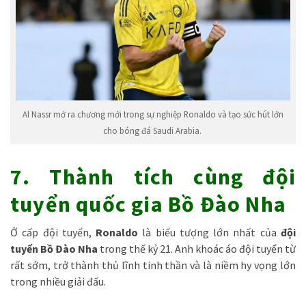
Al Nassr mở ra chương mới trong sự nghiệp Ronaldo và tạo sức hút lớn
cho bóng đá Saudi Arabia.
7. Thành tích cùng đội
tuyển quốc gia Bồ Đào Nha
Ở cấp đội tuyển,
Ronaldo
là biểu tượng lớn nhất của
đội
tuyển Bồ Đào Nha
trong thế kỷ 21. Anh khoác áo đội tuyển từ
rất sớm, trở thành thủ lĩnh tinh thần và là niềm hy vọng lớn
trong nhiều giải đấu.