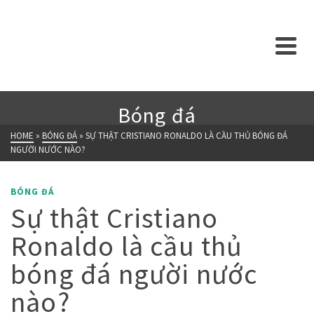
Bóng đá
HOME
»
BÓNG ĐÁ
»
SỰ THẬT CRISTIANO RONALDO LÀ CẦU THỦ BÓNG ĐÁ
NGƯỜI NƯỚC NÀO?
BÓNG ĐÁ
Sự thật Cristiano
Ronaldo là cầu thủ
bóng đá người nước
nào?