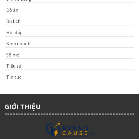
Đồ ăn
Du lịch
Hỏi đáp
Kinh doanh
Sổ mơ
Tiểu sử
Tin tức
GIỚI THIỆU