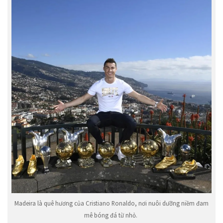
Madeira là quê hương của Cristiano Ronaldo, nơi nuôi dưỡng niềm đam
mê bóng đá từ nhỏ.