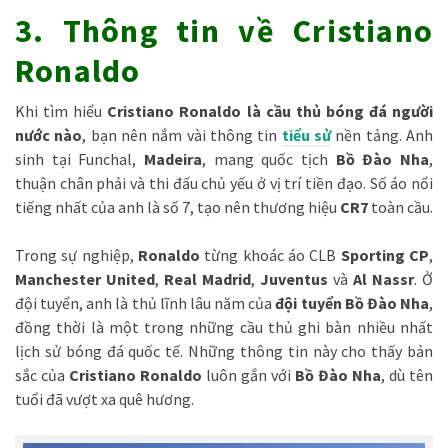
3. Thông tin về Cristiano
Ronaldo
Khi tìm hiểu
Cristiano Ronaldo là cầu thủ bóng đá người
nước nào
, bạn nên nắm vài thông tin
tiểu sử
nền tảng. Anh
sinh tại Funchal,
Madeira
, mang quốc tịch
Bồ Đào Nha
,
thuận chân phải và thi đấu chủ yếu ở vị trí tiền đạo. Số áo nổi
tiếng nhất của anh là số 7, tạo nên thương hiệu
CR7
toàn cầu.
Trong sự nghiệp,
Ronaldo
từng khoác áo CLB
Sporting CP
,
Manchester United
,
Real Madrid
,
Juventus
và
Al Nassr
. Ở
đội tuyển, anh là thủ lĩnh lâu năm của
đội tuyển Bồ Đào Nha
,
đồng thời là một trong những cầu thủ ghi bàn nhiều nhất
lịch sử bóng đá quốc tế. Những thông tin này cho thấy bản
sắc của
Cristiano Ronaldo
luôn gắn với
Bồ Đào Nha
, dù tên
tuổi đã vượt xa quê hương.