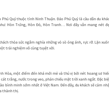
 Phú Quý thuộc tỉnh Ninh Thuận. Đảo Phú Quý là cầu dẫn du khá
 như: Hòn Trứng, Hòn Đỏ, Hòn Tranh… Nơi đây vẫn mang nét đ
khách thỏa sức ngắm nghía những vỏ sò óng ánh, rực rỡ. Lặn xuố
ột trải nghiệm vô cùng tuyệt vời.
nh Hòa, một điểm đến khá mới mẻ và thú vị bởi nét hoang sơ hi
i cát trắng, nước trong veo, phản chiếu mặt trời xanh ngắt. Đặc biệ
hào bình minh sớm nhất ở Việt Nam. Đến đây, du khách sẽ cảm nh
a thành thị.