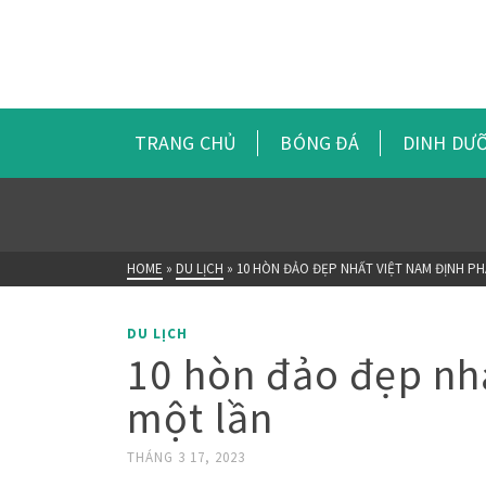
TRANG CHỦ
BÓNG ĐÁ
DINH DƯ
HOME
»
DU LỊCH
»
10 HÒN ĐẢO ĐẸP NHẤT VIỆT NAM ĐỊNH PH
DU LỊCH
10 hòn đảo đẹp nh
một lần
THÁNG 3 17, 2023