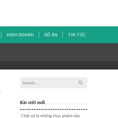
KINH DOANH
ĐỒ ĂN
TIN TỨC
Search
for:
n
Bài viết mới
Chất xơ là những thực phẩm nào