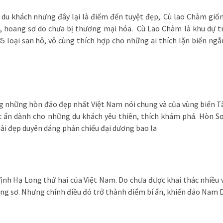
 du khách nhưng đây lại là điểm đến tuyệt đẹp,. Cù lao Chàm giố
n, hoang sơ do chưa bị thương mại hóa. Cù Lao Chàm là khu dự t
 loại san hô, vô cùng thích hợp cho những ai thích lặn biển ng
g những hòn đảo đẹp nhất Việt Nam nói chung và của vùng biển T
c ẩn dành cho những du khách yêu thiên, thích khám phá. Hòn S
ài đẹp duyên dáng phản chiếu đại dương bao la
nh Hạ Long thứ hai của Việt Nam. Do chưa được khai thác nhiều 
ng sơ. Nhưng chính điều đó trở thành điểm bí ẩn, khiến đảo Nam 