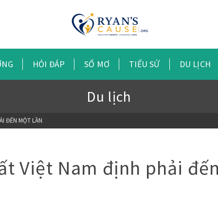
ỠNG
HỎI ĐÁP
SỔ MƠ
TIỂU SỬ
DU LỊCH
Du lịch
ẢI ĐẾN MỘT LẦN
ất Việt Nam định phải đế