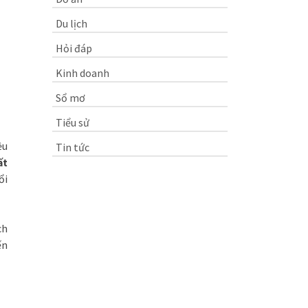
Du lịch
Hỏi đáp
Kinh doanh
Sổ mơ
Tiểu sử
ều
Tin tức
ất
ổi
ch
ến