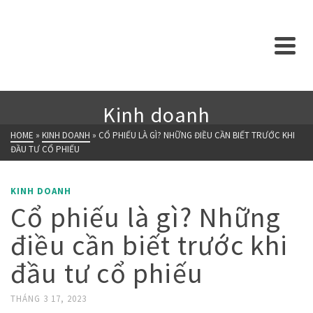
Kinh doanh
HOME
»
KINH DOANH
»
CỔ PHIẾU LÀ GÌ? NHỮNG ĐIỀU CẦN BIẾT TRƯỚC KHI
ĐẦU TƯ CỔ PHIẾU
KINH DOANH
Cổ phiếu là gì? Những
điều cần biết trước khi
đầu tư cổ phiếu
THÁNG 3 17, 2023