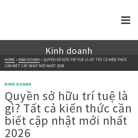
Kinh doanh
HOME
»
KINH DOANH
»
QUYỀN SỞ HỮU TRÍ TUỆ LÀ GÌ? TẤT CẢ KIẾN THỨC
CẦN BIẾT CẬP NHẬT MỚI NHẤT 2026
KINH DOANH
Quyền sở hữu trí tuệ là
gì? Tất cả kiến thức cần
biết cập nhật mới nhất
2026