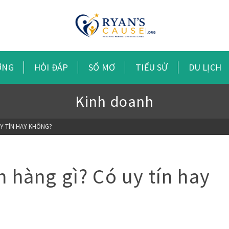
ỠNG
HỎI ĐÁP
SỔ MƠ
TIỂU SỬ
DU LỊCH
Kinh doanh
UY TÍN HAY KHÔNG?
àng gì? Có uy tín hay