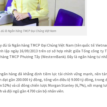
 đủ là Ngân hàng TMCP Đại Chúng Việt Nam
ầy đủ là Ngân hàng TMCP Đại Chúng Việt Nam (tên quốc tế: Vietn
h lập ngày 16/09/2013 trên cơ sở hợp nhất giữa Tổng công ty T
n hàng TMCP Phương Tây (WesternBank). Đây là ngân hàng tư nh
 ngân hàng đã khẳng định tiềm lực tài chính vững mạnh, nền tả
ản đạt gần 200.000 tỷ đồng, tổng vốn điều lệ 9.000 tỷ đồng, trong 
m 52%) và cổ đông chiến lược Morgan Stanley (6,7%), với mạng lư
h và đội ngũ gần 4.700 cán bộ nhân viên.