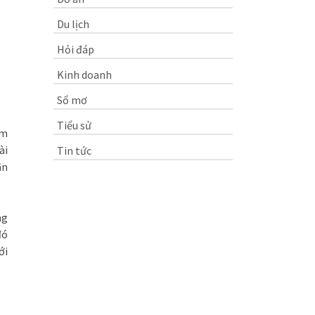
Du lịch
Hỏi đáp
Kinh doanh
Sổ mơ
Tiểu sử
am
ài
Tin tức
ân
ng
đó
ới