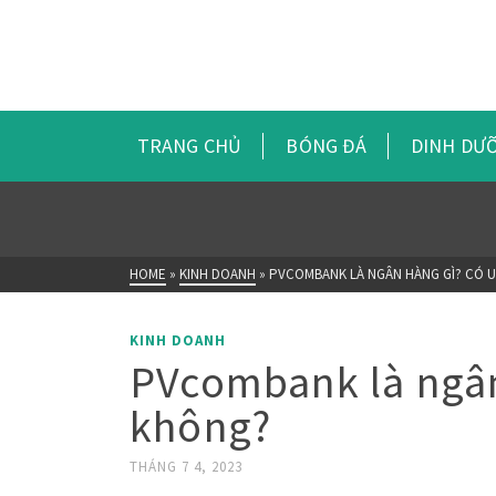
TRANG CHỦ
BÓNG ĐÁ
DINH DƯ
HOME
»
KINH DOANH
»
PVCOMBANK LÀ NGÂN HÀNG GÌ? CÓ 
KINH DOANH
PVcombank là ngân h
không?
THÁNG 7 4, 2023