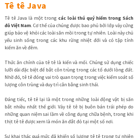
Tê tê Java
Tê tê Java là một trong
các loài thú quý hiếm trong Sách
đỏ Việt Nam
. Cơ thể của chúng được bao phủ bởi lớp vảy cứng
giúp bảo vệ khỏi các loài săn mồi trong tự nhiên. Loài này chủ
yếu sinh sống trong các khu rừng nhiệt đới và có tập tính
kiếm ăn về đêm.
Thức ăn chính của tê tê là kiến và mối. Chúng sử dụng chiếc
lưỡi dài đặc biệt để bắt côn trùng trong các tổ dưới lòng đất.
Nhờ đó, tê tê đóng vai trò quan trọng trong việc kiểm soát số
lượng côn trùng và duy trì cân bằng sinh thái.
Đáng tiếc, tê tê lại là một trong những loài động vật bị săn
bắt nhiều nhất thế giới. Vảy tê tê bị buôn bán trái phép do
những quan niệm sai lầm về công dụng chữa bệnh, trong khi
thịt tê tê được xem là món ăn đắt đỏ tại một số nơi.
Sự khai thác quá mức đã khiến số lượng tê tê trong tự nhiên