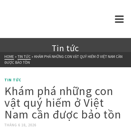
Tin tức
HOME
»
TIN TỨC
»
KHÁM PHÁ NHỮNG CON VẬT QUÝ HIẾM Ở VIỆT NAM CẦN
ĐƯỢC BẢO TỒN
TIN TỨC
Khám phá những con
vật quý hiếm ở Việt
Nam cần được bảo tồn
THÁNG 6 18, 2026