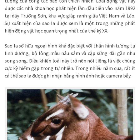
tượng của công tác bảo tồn thiên nhiên. Loài động vật này
được các nhà khoa học phát hiện lần đầu tiên vào năm 1992
tại dãy Trường Sơn, khu vực giáp ranh giữa Việt Nam và Lào.
Sự xuất hiện của sao la được xem là một trong những phát
hiện động vật học quan trọng nhất của thế kỷ XX.
Sao la sở hữu ngoại hình khá đặc biệt với thân hình tương tự
linh dương, bộ lông màu nâu sẫm và cặp sừng dài gần như
song song. Điều khiến loài này trở nên nổi tiếng là việc chúng
cực kỳ hiếm gặp trong tự nhiên. Trong nhiều năm qua, rất ít
cá thể sao la được ghi nhận bằng hình ảnh hoặc camera bẫy.