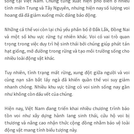
sống tại Việt Nam. Chúng từng xuất hiện phổ biến ở nhiều
tỉnh miền Trung và Tây Nguyên, nhưng hiện nay số lượng voi
hoang dã đã giảm xuống mức đáng báo động.
Những cá thể voi còn lại chủ yếu phân bố ở Đắk Lắk, Đồng Nai
và một số khu vực rừng tự nhiên khác. Voi có vai trò quan
trọng trong việc duy trì hệ sinh thái bởi chúng giúp phát tán
hạt giống, mở đường trong rừng và tạo môi trường sống cho
nhiều loài động vật khác.
Tuy nhiên, tình trạng mất rừng, xung đột giữa người và voi
cùng nạn săn bắt lấy ngà đã khiến quần thể voi suy giảm
nhanh chóng. Nhiều khu vực từng có voi sinh sống nay gần
như không còn dấu vết của chúng.
Hiện nay, Việt Nam đang triển khai nhiều chương trình bảo
tồn voi như xây dựng hành lang sinh thái, cứu hộ voi bị
thương và nâng cao nhận thức cộng đồng nhằm bảo vệ loài
động vật mang tính biểu tượng này.