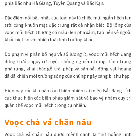
phía Bắc như Hà Giang, Tuyên Quang và Bắc Kạn.
Đặc điểm nổi bật nhất của loài này là chiếc mũi ngắn hếch lên
trời cùng khuôn mặt đặc trưng rất dễ nhận biết. Bộ lông của
voọc mũi hếch thường có màu đen pha xám, tạo nên vẻ ngoài
khác biệt so với nhiều loài linh trưởng khác.
Do phạm vi phân bố hẹp và số lượng ít, voọc mũi hếch đang
đứng trước nguy cơ tuyệt chủng nghiêm trọng. Tình trạng
phá rừng, khai thác gỗ trái phép và săn bắt động vật hoang
dã đã khiến môi trường sống của chúng ngày càng bị thu hẹp.
Hiện nay, các khu bảo tồn thiên nhiên tại miền Bắc đang tích
cực thực hiện các biện pháp giám sát và bảo vệ nhằm duy trì
quần thể voọc mũi hếch trong tự nhiên.
Voọc chà vá chân nâu
Voọc chà vá chân nâu được mệnh danh là “nữ hoàng linh