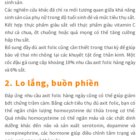
sinh sản.
Các nghiên cứu khác đã chỉ ra mối tương quan giữa khả năng
sinh sản của phụ nữ trong độ tuổi sinh đẻ và mức tiêu thụ sắt.
Kết hợp thực phẩm giàu sắt với thực phẩm giàu vitamin C
như cà chua, ớt chuông hoặc quả mọng có thể tăng cường
hấp thu sắt.
Bổ sung đầy đủ axit folic cũng cần thiết trong thai kỳ để giúp
bảo vệ thai nhi chống lại các khuyết tật ống thần kinh. Một
cốc đậu gà cung cấp khoảng 10% nhu cầu axit folic hàng ngày
và 6% sắt.
2. Lo lắng, buồn phiền
Đáp ứng nhu cầu axit folic hàng ngày cũng có thể giúp giảm
bớt chứng trầm cảm. Bằng cách tiêu thụ đủ axit folic, bạn có
thể ngăn chặn lượng homocysteine ​​dư thừa trong cơ thể.
Quá nhiều homocysteine ​​có thể ngăn máu và các chất dinh
dưỡng khác đến não và sản xuất serotonin, dopamine và
norepinephrine, các hormone giúp điều chỉnh tâm trạng và