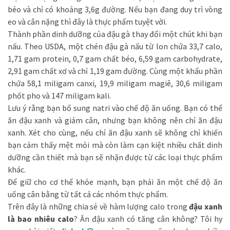
béo và chỉ có khoảng 3,6g đường. Nếu bạn đang duy trì vòng
eo và cân nặng thì đây là thực phẩm tuyệt vời.
Thành phần dinh dưỡng của đậu gà thay đổi một chút khi bạn
nấu. Theo USDA, một chén đậu gà nấu từ lon chứa 33,7 calo,
1,71 gam protein, 0,7 gam chất béo, 6,59 gam carbohydrate,
2,91 gam chất xơ và chỉ 1,19 gam đường. Cùng một khẩu phần
chứa 58,1 miligam canxi, 19,9 miligam magiê, 30,6 miligam
phốt pho và 147 miligam kali.
Lưu ý rằng bạn bổ sung natri vào chế độ ăn uống. Bạn có thể
ăn đậu xanh và giảm cân, nhưng bạn không nên chỉ ăn đậu
xanh. Xét cho cùng, nếu chỉ ăn đậu xanh sẽ không chỉ khiến
bạn cảm thấy mệt mỏi mà còn làm cạn kiệt nhiều chất dinh
dưỡng cần thiết mà bạn sẽ nhận được từ các loại thực phẩm
khác.
Để giữ cho cơ thể khỏe mạnh, bạn phải ăn một chế độ ăn
uống cân bằng từ tất cả các nhóm thực phẩm.
Trên đây là những chia sẻ về hàm lượng calo trong
đậu xanh
là bao nhiêu calo
? Ăn đậu xanh có tăng cân không? Tôi hy