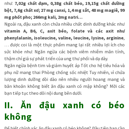
như:
7,02g chất đạm, 0,38g chất béo, 19,15g chất đường
bột, 7,6g chất xơ; 27 mg canxi, 1,4 mg sắt, 48 mg magiê, 99
mg phốt pho; 266mg kali, 2mg natri…
Ngoài ra, đậu xanh còn chứa nhiều chất dinh dưỡng khác như
vitamin A, B6, C, axit béo, folate và các axit như
phenylalanin, isoleucine, valine, leucine, lysine, arginine
,
… được coi là một thực phẩm mang lại rất nhiều lợi ích cho
sức khỏe như: Ngăn ngừa các bệnh viêm nhiễm mãn tính,
thậm chí giả sự phát triển của ung thư phổi và dạ dày.
Ngăn ngừa bệnh tim và giảm huyết áp Tốt cho hệ tiêu hóa và
phụ nữ mang thai Phòng chống sốc nhiệt Tuy nhiên, vì chứa
lượng dinh dưỡng dồi dào nên nhiều người hoang mang và
băn khoăn không biết ăn đậu xanh có mập không? Mời các
bạn tiếp tục theo dõi nội dung bên dưới.
II. Ăn đậu xanh có béo
không
Để biết chính xác ăn đậu xanh có béo không? Đầu tiên bạn cần