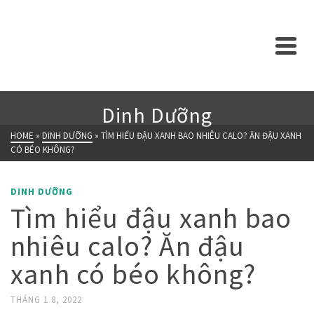
Dinh Dưỡng
HOME
»
DINH DƯỠNG
»
TÌM HIỂU ĐẬU XANH BAO NHIÊU CALO? ĂN ĐẬU XANH
CÓ BÉO KHÔNG?
DINH DƯỠNG
Tìm hiểu đậu xanh bao
nhiêu calo? Ăn đậu
xanh có béo không?
THÁNG 1 8, 2022