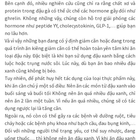
Bên cạnh đó, nhiều nghiên cứu cũng chỉ ra rằng chất xơ và
protein trong đậu gà có thể ức chế các hormone gây đói như
ghrelin. Không những vậy, chúng còn hỗ trợ giải phóng các
hormone như peptide YY, cholecystokinin, GLP-1,… giúp bạn
no lâu hơn.
Và vì vậy những bạn đang có ý định giảm cân hoặc đang trong
quá trình ăn kiêng giảm cân có thể hoàn toàn yên tâm khi ăn
loại đậu này. Đặc biệt là khi bạn sử dụng đậu xanh bằng cách
luộc hoặc trụng nước sôi. Lúc này, dù bạn ăn bao nhiêu đậu
xanh cũng không bị béo.
Tuy nhiên, để phát huy hết tác dụng của loại thực phẩm này,
khi ăn cần chú ý một số điều: Nên ăn các món từ đậu xanh vào
buổi sáng và buổi tối Không nên ăn quá nhiều đậu xanh, chỉ
nên ăn 2 lần một tuần. Vì nếu ăn quá nhiều, chúng sẽ có tác
dụng ngược lại là tăng cân.
Ngoài ra, nó còn có thể gây ra các bệnh về đường ruột, tiêu
chảy hoặc các bệnh phụ khoa như bạch cầu, đau bụng kinh,…
Đối với những người thể trạng yếu, cơ thể suy nhược, đang
uống thuốc… thì không nên ăn đậu xanh. Vì khi ăn đậu xanh